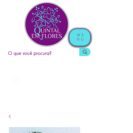
ME
NU
Entregas em Campinas e Região
Pague em até 5x no cartão
Televendas
(19) 3324-6024
Entregamos em até 3h