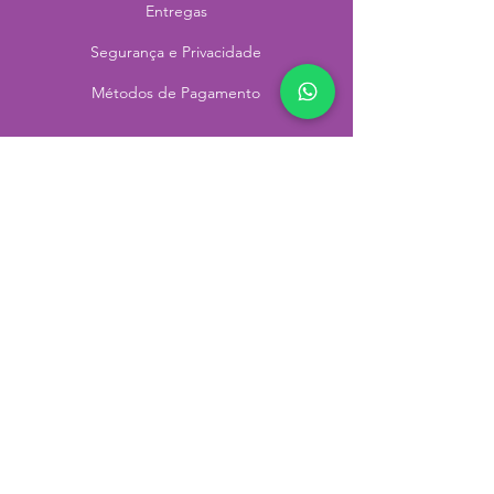
Entregas
Segurança e Privacidade
Métodos
de Pagamento
Endereço
Rua Duque de Caxias, 1118 - Centro
Campinas - São Paulo - Brasil
Telefone:
(19) 3324-6024
e-mail:
contato@quintalemflores.com.br