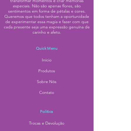
transformar momentos e criar memórias
especiais. Não são apenas flores, são
sentimentos em forma de pétalas e cores.
Queremos que todos tenham a oportunidade
de experimentar essa magia e fazer com que
cada presente seja uma expressão genuína de
carinho e afeto.
Quick Menu
Início
Produtos
Sobre Nós
Contato
Politica
Trocas e Devolução